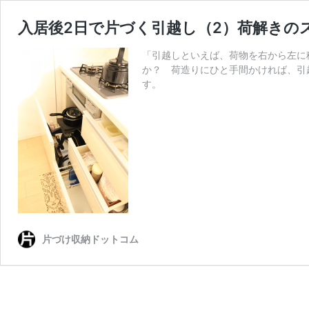
入居後2日で片づく引越し（2）荷解きの
「引越しといえば、荷物を右から左に
か？ 荷造りにひと手間かければ、引
す。
片づけ収納ドットコム