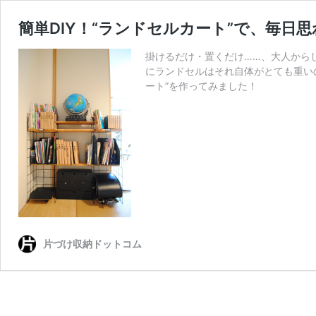
簡単DIY！“ランドセルカート”で、毎
掛けるだけ・置くだけ……、大人から
にランドセルはそれ自体がとても重い
ート”を作ってみました！
片づけ収納ドットコム