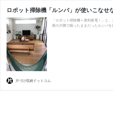
ロボット掃除機「ルンバ」が使いこなせな
「ロボット掃除機＝便利家電！」と、
屋の片隅で眠ったままだったルンバを
片づけ収納ドットコム