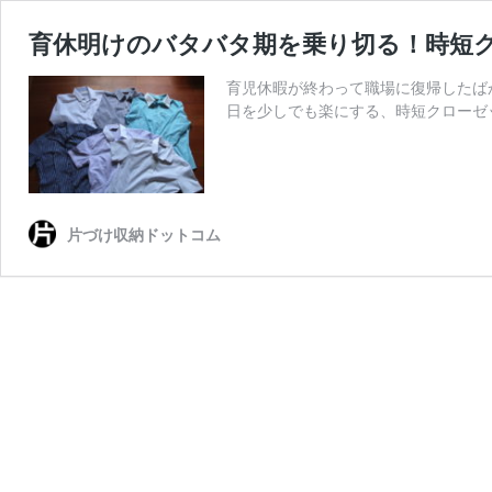
育休明けのバタバタ期を乗り切る！時短
育児休暇が終わって職場に復帰したば
日を少しでも楽にする、時短クローゼ
片づけ収納ドットコム