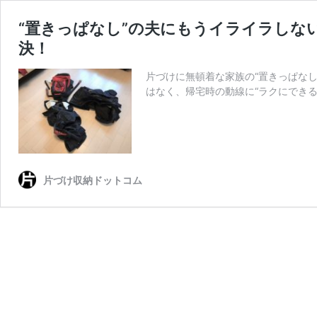
“置きっぱなし”の夫にもうイライラしな
決！
片づけに無頓着な家族の“置きっぱなし
はなく、帰宅時の動線に“ラクにでき
片づけ収納ドットコム