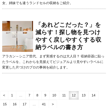
女、姉妹でも違うランドセルの収納をご紹介。
「あれどこだった？」を
減らす！探し物を見つけ
やすく戻しやすくする収
納ラベルの書き方
アラカン～シニア世代、まず実感するのは大人目？ 収納容器に貼っ
たラベルを、これからを見据えてビジュアルより見やすいラベルに
変更した片づけのプロの事例を紹介します。
<
1
…
7
8
9
10
11
12
13
14
15
16
17
…
41
>