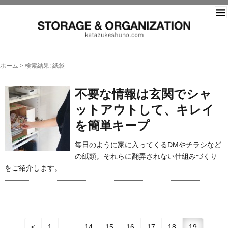
片づ
ホーム
>
検索結果: 紙袋
不要な情報は玄関でシャ
ットアウトして、キレイ
を簡単キープ
毎日のように家に入ってくるDMやチラシなど
の紙類。それらに翻弄されない仕組みづくり
をご紹介します。
<
1
…
14
15
16
17
18
19