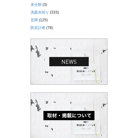
未分類
(3)
洗面水回り
(333)
玄関
(125)
防災計画
(78)