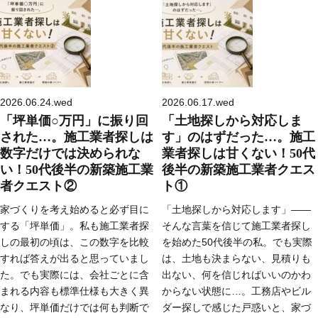
2026.06.24.wed
2026.06.17.wed
「坪単価○万円」に振り回
「土地探しから対応しま
された…。施工業者探しは
す」のはずだった…。施工
数字だけでは決められな
業者探しは甘くない！50代
い！50代後半の新築施工業
後半の新築施工業者クエス
者クエスト②
ト①
家づくりを考え始めると必ず目に
「土地探しから対応します」――
する「坪単価」。私も施工業者探
そんな言葉を信じて施工業者探し
しの最初の頃は、この数字を比較
を始めた50代後半の私。でも実際
すれば答えが出ると思っていまし
は、土地も決まらない、見積りも
た。でも実際には、会社ごとに含
出ない、何を信じればいいのかわ
まれる内容も標準仕様も大きく異
からない状態に…。工務店やビル
なり、坪単価だけでは何も判断で
ダー探しで感じた戸惑いと、家づ