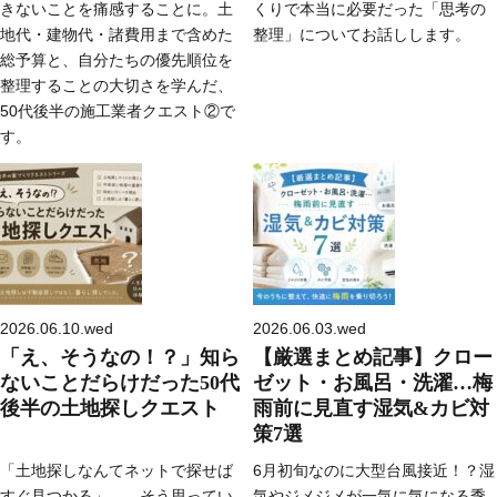
きないことを痛感することに。土
くりで本当に必要だった「思考の
地代・建物代・諸費用まで含めた
整理」についてお話しします。
総予算と、自分たちの優先順位を
整理することの大切さを学んだ、
50代後半の施工業者クエスト②で
す。
2026.06.10.wed
2026.06.03.wed
「え、そうなの！？」知ら
【厳選まとめ記事】クロー
ないことだらけだった50代
ゼット・お風呂・洗濯…梅
後半の土地探しクエスト
雨前に見直す湿気&カビ対
策7選
「土地探しなんてネットで探せば
6月初旬なのに大型台風接近！？湿
すぐ見つかる」――そう思ってい
気やジメジメが一気に気になる季