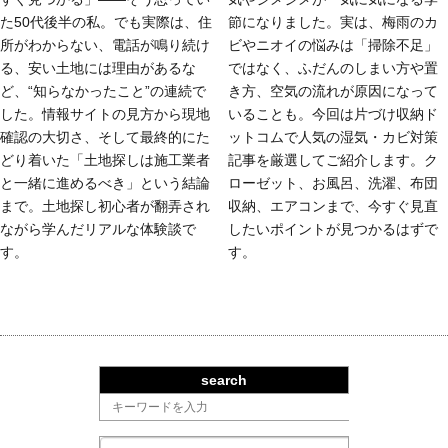
た50代後半の私。でも実際は、住
節になりました。実は、梅雨のカ
所がわからない、電話が鳴り続け
ビやニオイの悩みは「掃除不足」
る、安い土地には理由があるな
ではなく、ふだんのしまい方や置
ど、“知らなかったこと”の連続で
き方、空気の流れが原因になって
した。情報サイトの見方から現地
いることも。今回は片づけ収納ド
確認の大切さ、そして最終的にた
ットコムで人気の湿気・カビ対策
どり着いた「土地探しは施工業者
記事を厳選してご紹介します。ク
と一緒に進めるべき」という結論
ローゼット、お風呂、洗濯、布団
まで。土地探し初心者が翻弄され
収納、エアコンまで、今すぐ見直
ながら学んだリアルな体験談で
したいポイントが見つかるはずで
す。
す。
search