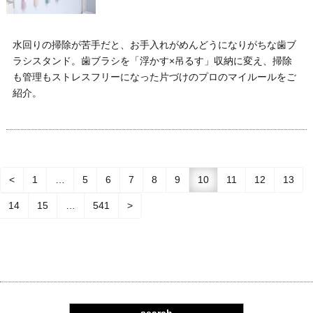
水回りの掃除が苦手だと、お手入れがめんどうになりがちな歯ブ
ラシスタンド。歯ブラシを「浮かす×吊るす」収納に変え、掃除
も管理もストレスフリーになった片づけのプロのマイルールをご
紹介。
<
1
…
5
6
7
8
9
10
11
12
13
14
15
…
541
>