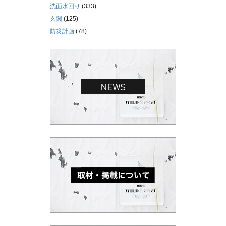
洗面水回り
(333)
玄関
(125)
防災計画
(78)