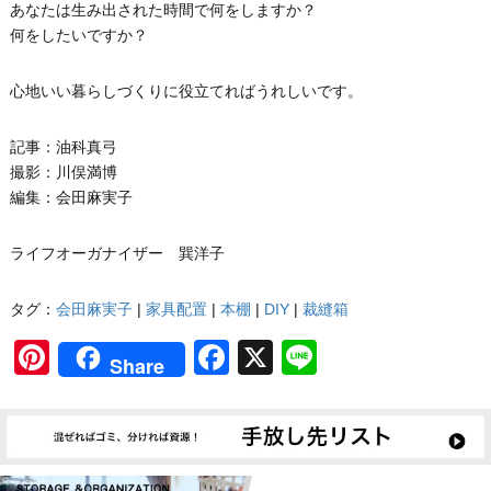
あなたは生み出された時間で何をしますか？
何をしたいですか？
心地いい暮らしづくりに役立てればうれしいです。
記事：油科真弓
撮影：川俣満博
編集：会田麻実子
ライフオーガナイザー 巽洋子
タグ：
会田麻実子
|
家具配置
|
本棚
|
DIY
|
裁縫箱
Pinterest
Facebook
X
Line
Share