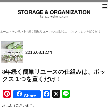
片づ
ホーム
>
その他
>
8年続く簡単リユースの仕組みは、ボックス１つを置くだけ！
その他
2016.08.12.fri
8年続く簡単リユースの仕組みは、ボッ
クス１つを置くだけ！
Pinterest
Facebook
X
Line
Share
おはようございます。