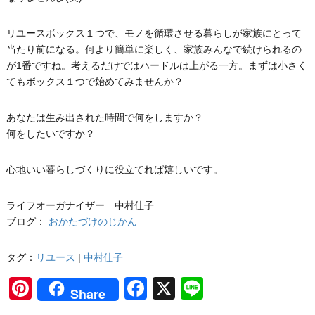
リユースボックス１つで、モノを循環させる暮らしが家族にとって
当たり前になる。何より簡単に楽しく、家族みんなで続けられるの
が1番ですね。考えるだけではハードルは上がる一方。まずは小さく
てもボックス１つで始めてみませんか？
あなたは生み出された時間で何をしますか？
何をしたいですか？
心地いい暮らしづくりに役立てれば嬉しいです。
ライフオーガナイザー 中村佳子
ブログ：
おかたづけのじかん
タグ：
リユース
|
中村佳子
Pinterest
Facebook
X
Line
Share