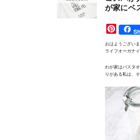
が家にベ
Pinte
Sh
おはようございま
ライフオーガナイ
わが家はバスタオ
りがある私は、そ