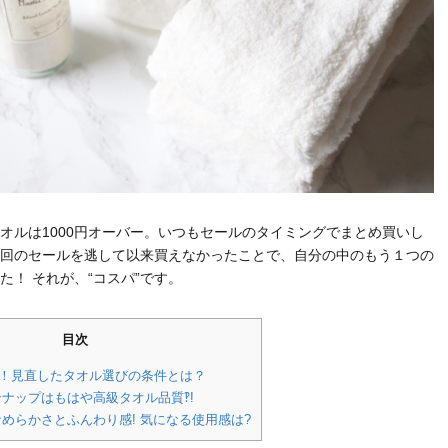
オルは1000円オーバー。いつもセールのタイミングでまとめ買いし
回のセールを逃して以来買えなかったことで、自分の中のもう１つの
た！ それが、“コスパ”です。
目次
品！見直したタオル選びの条件とは？
ンナップはもはや高級タオル品質‽!
なめらかさとふんわり感! 気になる使用感は?