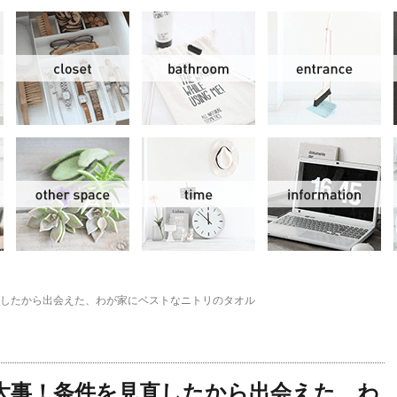
リビング＆ダイニング
クローゼット
洗面水回り
玄
スモールオフィス
その他
時間
情
したから出会えた、わが家にベストなニトリのタオル
大事！条件を見直したから出会えた、わ