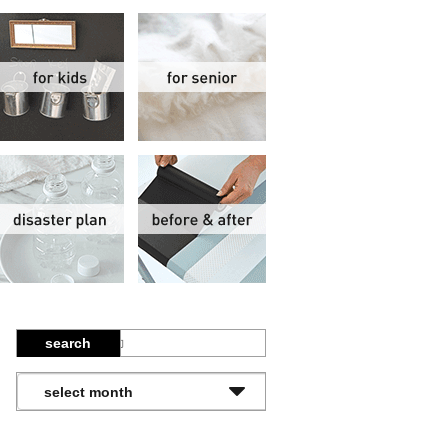
関
子供部屋
シニア
報
防災計画
ビフォーアフター
search