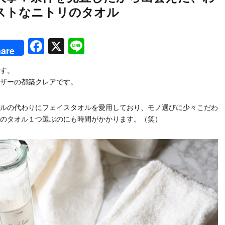
ストなニトリのタオル
rest
Facebook
X
Line
are
す。
ザーの都築クレアです。
ルの代わりにフェイスタオルを愛用しており、モノ選びに少々こだわ
のタオル１つ選ぶのにも時間がかかります。（笑）