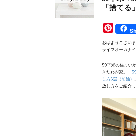
「捨てる
Pinte
Sh
おはようございま
ライフオーガナイ
59平米の住まい
きたわが家。「
5
し方6選（前編）
放し方をご紹介し