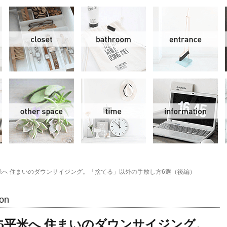
リビング＆ダイニング
クローゼット
洗面水回り
玄
スモールオフィス
その他
時間
情
平米へ 住まいのダウンサイジング。「捨てる」以外の手放し方6選（後編）
グ
on
55平米へ 住まいのダウンサイジング。