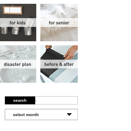
関
子供部屋
シニア
報
防災計画
ビフォーアフター
search