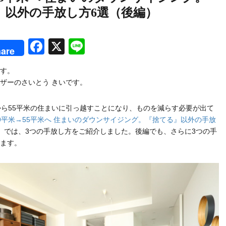
」以外の手放し方6選（後編）
rest
Facebook
X
Line
are
す。
ザーのさいとう きいです。
から55平米の住まいに引っ越すことになり、ものを減らす必要が出て
9平米→55平米へ 住まいのダウンサイジング。『捨てる』以外の手放
」では、3つの手放し方をご紹介しました。後編でも、さらに3つの手
ます。