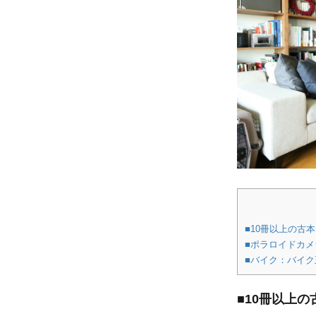
■10冊以上の古
■ポラロイドカメ
■バイク：バイ
■10冊以上