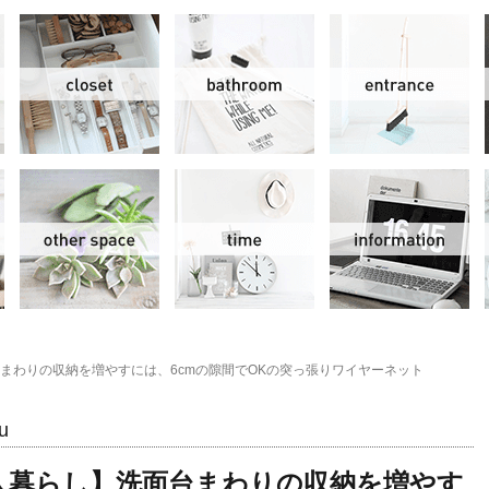
リビング＆ダイニング
クローゼット
洗面水回り
玄
スモールオフィス
その他
時間
情
まわりの収納を増やすには、6cmの隙間でOKの突っ張りワイヤーネット
u
人暮らし】洗面台まわりの収納を増やす