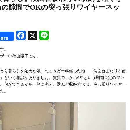
cmの隙間でOKの突っ張りワイヤーネッ
rest
Facebook
X
Line
are
す。
ザーの秋山陽子です。
とり暮らしを始めた娘。ちょうど半年経った頃、「洗面台まわりが使
」という相談がありました。賃貸で、かつ4年という期間限定のワン
。何ができるかを一緒に考え、選んだ収納方法は、突っ張りワイヤー
た。