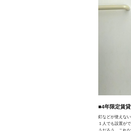
■4年限定賃
釘などが使えない
１人でも設置がで
うだろう。これな