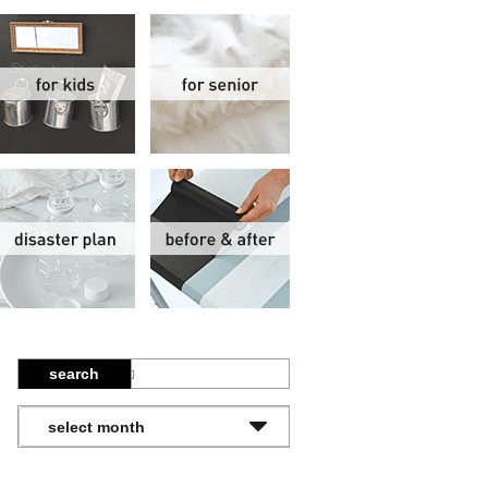
関
子供部屋
シニア
報
防災計画
ビフォーアフター
search