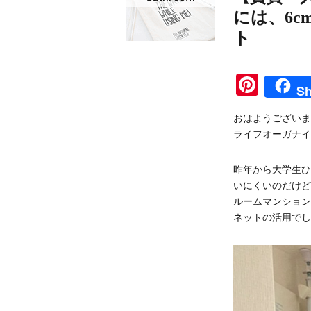
には、6
ト
Pinte
Sh
おはようございま
ライフオーガナイ
昨年から大学生ひ
いにくいのだけど
ルームマンション
ネットの活用でし