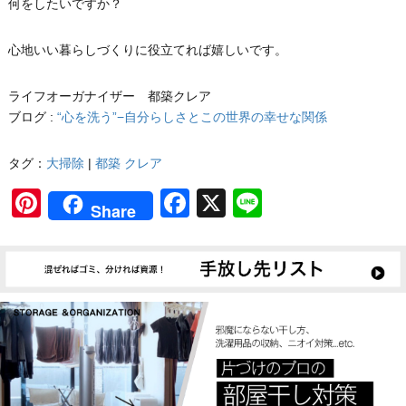
何をしたいですか？
心地いい暮らしづくりに役立てれば嬉しいです。
ライフオーガナイザー 都築クレア
ブログ :
“心を洗う”−自分らしさとこの世界の幸せな関係
タグ：
大掃除
|
都築 クレア
Pinterest
Facebook
X
Line
Share