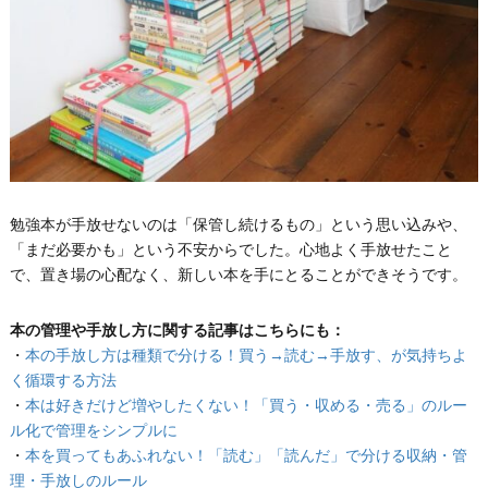
勉強本が手放せないのは「保管し続けるもの」という思い込みや、
「まだ必要かも」という不安からでした。心地よく手放せたこと
で、置き場の心配なく、新しい本を手にとることができそうです。
本の管理や手放し方に関する記事はこちらにも：
・
本の手放し方は種類で分ける！買う→読む→手放す、が気持ちよ
く循環する方法
・
本は好きだけど増やしたくない！「買う・収める・売る」のルー
ル化で管理をシンプルに
・
本を買ってもあふれない！「読む」「読んだ」で分ける収納・管
理・手放しのルール