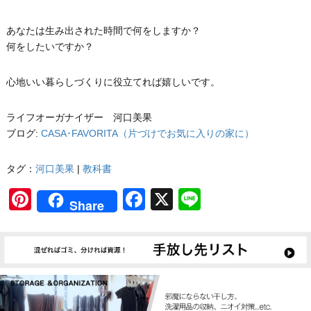
あなたは生み出された時間で何をしますか？
何をしたいですか？
心地いい暮らしづくりに役立てれば嬉しいです。
ライフオーガナイザー 河口美果
ブログ:
CASA･FAVORITA（片づけでお気に入りの家に）
タグ：
河口美果
|
教科書
Pinterest
Facebook
X
Line
Share