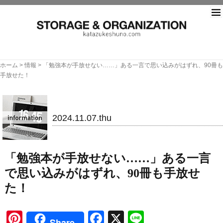
片づ
ホーム
>
情報
>
「勉強本が手放せない……」ある一言で思い込みがはずれ、90冊も
手放せた！
情報
2024.11.07.thu
「勉強本が手放せない……」ある一言
で思い込みがはずれ、90冊も手放せ
た！
Pinterest
Facebook
X
Line
Share