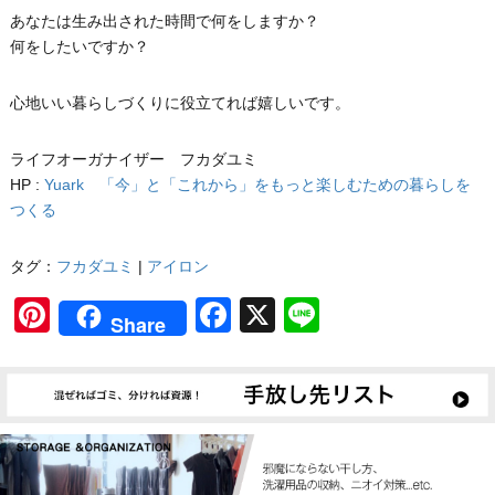
あなたは生み出された時間で何をしますか？
何をしたいですか？
心地いい暮らしづくりに役立てれば嬉しいです。
ライフオーガナイザー フカダユミ
HP :
Yuark 「今」と「これから」をもっと楽しむための暮らしを
つくる
タグ：
フカダユミ
|
アイロン
Pinterest
Facebook
X
Line
Share