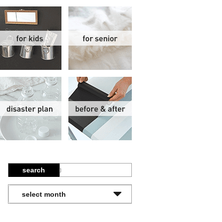
関
子供部屋
シニア
報
防災計画
ビフォーアフター
search