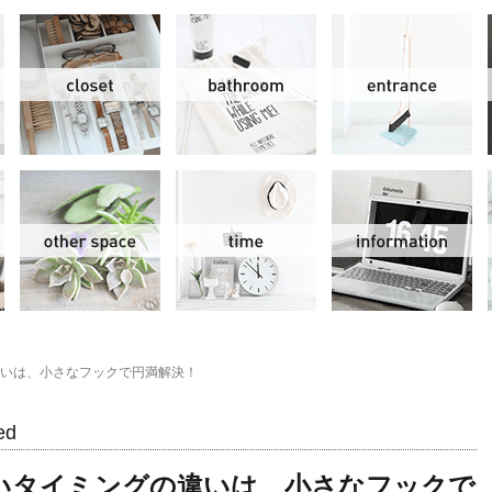
リビング＆ダイニング
クローゼット
洗面水回り
玄
スモールオフィス
その他
時間
情
いは、小さなフックで円満解決！
ed
いタイミングの違いは、小さなフックで