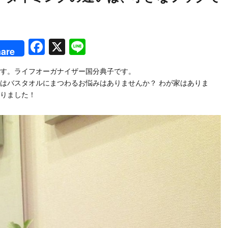
！
rest
Facebook
X
Line
are
す。ライフオーガナイザー国分典子です。
はバスタオルにまつわるお悩みはありませんか？ わが家はありま
りました！