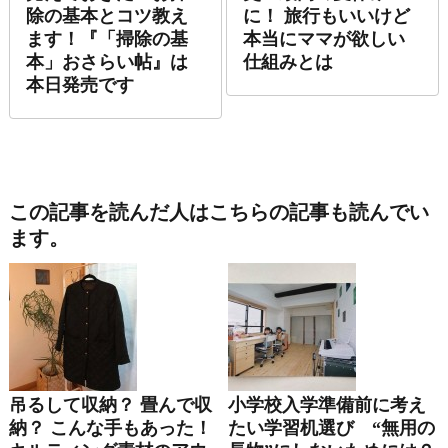
除の基本とコツ教え
に！ 旅行もいいけど
ます！『「掃除の基
本当にママが欲しい
本」おさらい帖』は
仕組みとは
本日発売です
この記事を読んだ人はこちらの記事も読んでい
ます。
吊るして収納？ 畳んで収
小学校入学準備前に考え
納？ こんな手もあった！
たい学習机選び “無用の