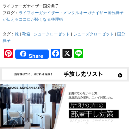
ライフオーガナイザー国分典子
ブログ：
ライフオーガナイザー・メンタルオーガナイザー国分典子
が伝えるココロが軽くなる整理術
タグ：
靴
|
靴箱
|
シュークローゼット
|
シューズクローゼット
|
国分
典子
Pinterest
Facebook
X
Line
Share