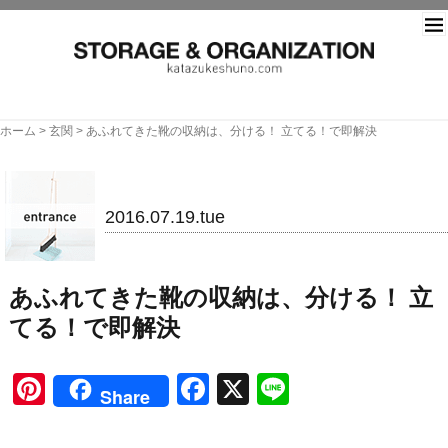
片づ
ホーム
>
玄関
>
あふれてきた靴の収納は、分ける！ 立てる！で即解決
玄関
2016.07.19.tue
あふれてきた靴の収納は、分ける！ 立
てる！で即解決
Pinterest
Facebook
X
Line
Share