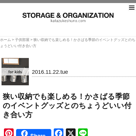
片づ
ホーム
>
子供部屋
>
狭い収納でも楽しめる！かさばる季節のイベントグッズとのち
ょうどいい付き合い方
子供部屋
2016.11.22.tue
狭い収納でも楽しめる！かさばる季節
のイベントグッズとのちょうどいい付
き合い方
Pinterest
Facebook
X
Line
Share