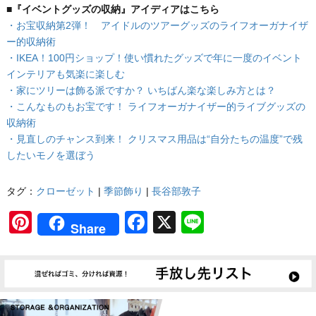
■『イベントグッズの収納』アイディアはこちら
・お宝収納第2弾！ アイドルのツアーグッズのライフオーガナイザ
ー的収納術
・IKEA！100円ショップ！使い慣れたグッズで年に一度のイベント
インテリアも気楽に楽しむ
・家にツリーは飾る派ですか？ いちばん楽な楽しみ方とは？
・こんなものもお宝です！ ライフオーガナイザー的ライブグッズの
収納術
・見直しのチャンス到来！ クリスマス用品は“自分たちの温度”で残
したいモノを選ぼう
タグ：
クローゼット
|
季節飾り
|
長谷部敦子
Pinterest
Facebook
X
Line
Share