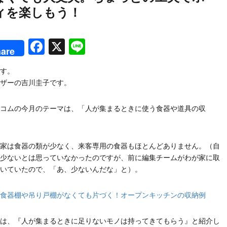
ィを楽しもう！
rest
Facebook
X
Line
are
す。
ザーの吉川圭子です。
コムの今月のテーマは、「人が集まるときに使う食器や道具の収
家は食器の類が少なく、来客専用の食器もほとんどありません。（自
少ないとは思っていなかったのですが、前に編集チームがわが家に取
いていたので、「あ、少ないんだな」と）。
食器棚や吊り戸棚がなくても片づく！オープンキッチンの収納例
は、『人が集まるときに足りないモノは持ってきてもらう』と紹介し