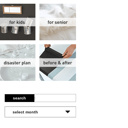
関
子供部屋
シニア
報
防災計画
ビフォーアフター
search