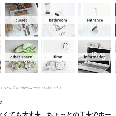
リビング＆ダイニング
クローゼット
洗面水回り
玄
スモールオフィス
その他
時間
情
ょっとの工夫でホームパーティを楽しもう！
e
なくても大丈夫。ちょっとの工夫でホー