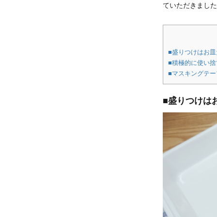
ていただきました
■盛りつけはお
■積極的に使い
■マスキングテ
■盛りつけは