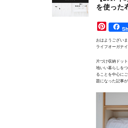
を使った
Pinte
Sh
おはようございま
ライフオーガナイ
片づけ収納ドット
地いい暮らしをつ
ることを中心にご
題になった記事が