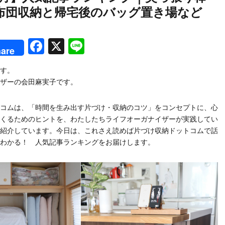
布団収納と帰宅後のバッグ置き場など
rest
Facebook
X
Line
are
す。
ザーの会田麻実子です。
コムは、「時間を生み出す片づけ・収納のコツ」をコンセプトに、心
くるためのヒントを、わたしたちライフオーガナイザーが実践してい
紹介しています。今日は、これさえ読めば片づけ収納ドットコムで話
わかる！ 人気記事ランキングをお届けします。