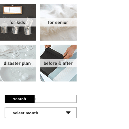
関
子供部屋
シニア
報
防災計画
ビフォーアフター
search