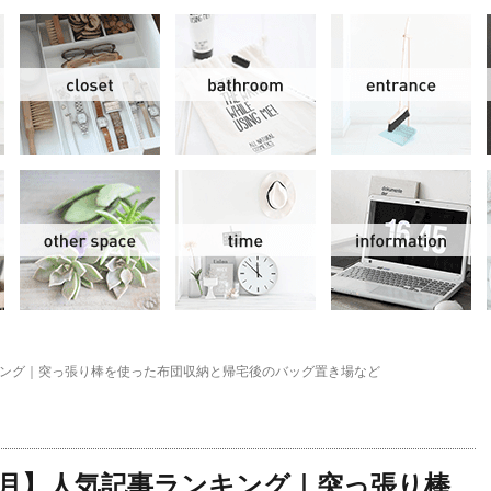
リビング＆ダイニング
クローゼット
洗面水回り
玄
スモールオフィス
その他
時間
情
ンキング｜突っ張り棒を使った布団収納と帰宅後のバッグ置き場など
年9月】人気記事ランキング｜突っ張り棒