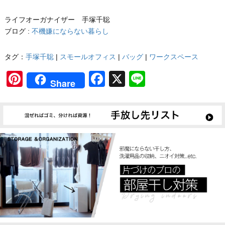
ライフオーガナイザー 手塚千聡
ブログ :
不機嫌にならない暮らし
タグ：
手塚千聡
|
スモールオフィス
|
バッグ
|
ワークスペース
Pinterest
Facebook
X
Line
Share