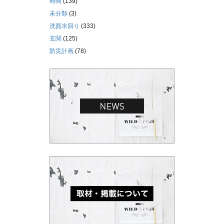
時間
(139)
未分類
(3)
洗面水回り
(333)
玄関
(125)
防災計画
(78)