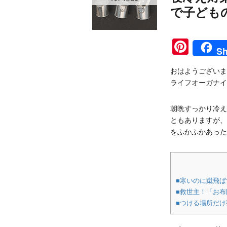
で子ども
Pinte
Sh
おはようございま
ライフオーガナイ
朝晩すっかり冷え
ともありますが、
をふかふかあった
■寒いのに蹴飛
■救世主！「お
■つける場所だけ