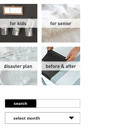
関
子供部屋
シニア
報
防災計画
ビフォーアフター
search