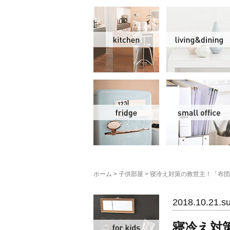
キッチン
冷蔵庫
ホーム
>
子供部屋
>
寝冷え対策の救世主！「布団
子供部屋
2018.10.21.s
寝冷え対