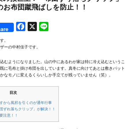
のお布団蹴飛ばしを防止！！
rest
Facebook
X
Line
are
す。
ザーの中村佳子です。
込むようになりました。山の中にあるわが家は特に冷え込むというこ
既に毛布と掛け布団を出しています。真冬に向けてあとは敷きパット
かなモノに変えるくらいしか手立てが残っていません（笑）。
目次
ばすから風邪を引くのが通年行事
布団ずれ落ちクリップ」が解決！！
要注意！！