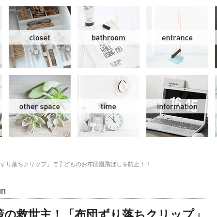
リビング＆ダイニング
クローゼット
洗面水回り
玄
スモールオフィス
その他
時間
情
ずり落ちクリップ」で子どものお布団蹴飛ばしを防止！！
un
策の救世主！「布団ずり落ちクリップ」