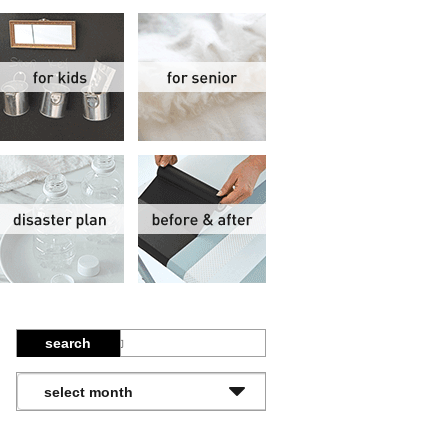
関
子供部屋
シニア
報
防災計画
ビフォーアフター
search