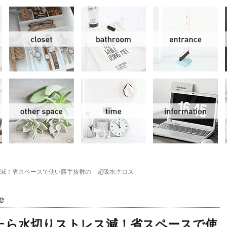
リビング＆ダイニング
クローゼット
洗面水回り
玄
スモールオフィス
その他
時間
情
減！省スペースで使い勝手抜群の「超吸水クロス」
e
たら水切りストレス減！省スペースで使