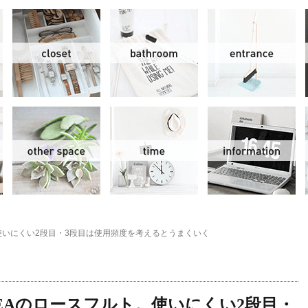
リビング＆ダイニング
クローゼット
洗面水回り
玄
スモールオフィス
その他
時間
情
。使いにくい2段目・3段目は使用頻度を考えるとうまくいく
KEAのロースフルト。使いにくい2段目・