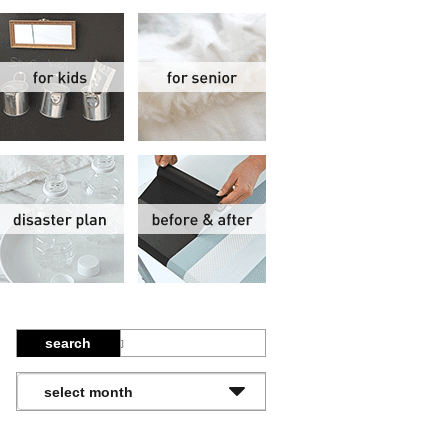
関
子供部屋
シニア
報
防災計画
ビフォーアフター
search