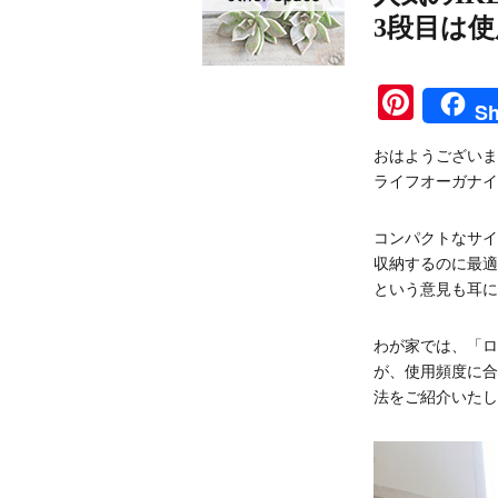
3段目は
Pinte
Sh
おはようございま
ライフオーガナイ
コンパクトなサイ
収納するのに最適
という意見も耳に
わが家では、「ロ
が、使用頻度に合
法をご紹介いたし