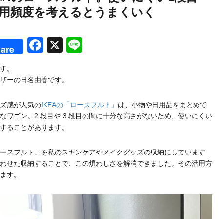
使用頻度を考えるとうまくいく
rest
Facebook
X
Line
are
す。
ザーの日名由香です。
ズ感が人気の
IKEAの「ロースフルト」
は、小物や日用品をまとめて
なワゴン。2 段目や 3 段目の間に十分な高さがないため、使いにくい
することがあります。
ースフルト」を私のスキンケアやメイクグッズの収納にしています
わせた収納することで、この煩わしさを解消できました。その活用方
ます。