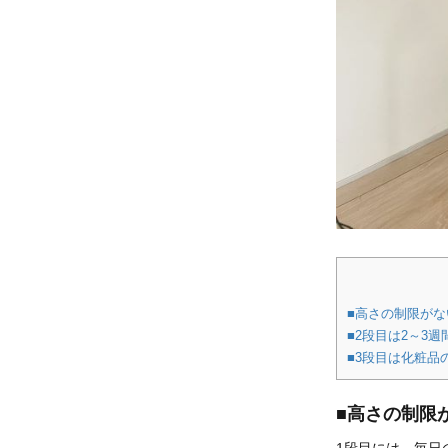
■高さの制限がな
■2段目は2～3
■3段目は化粧品
■高さの制限