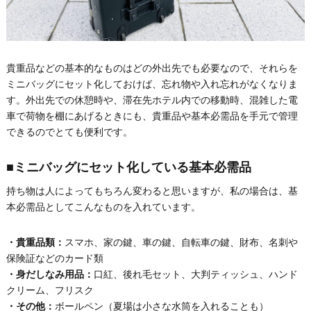
貴重品などの基本的なものはどの外出先でも必要なので、それらを
ミニバッグにセット化しておけば、忘れ物や入れ忘れがなくなりま
す。外出先での休憩時や、滞在先ホテル内での移動時、混雑した電
車で荷物を棚にあげるときにも、貴重品や基本必需品を手元で管理
できるのでとても便利です。
■ミニバッグにセット化している基本必需品
持ち物は人によってもちろん変わると思いますが、私の場合は、基
本必需品としてこんなものを入れています。
・貴重品類：
スマホ、家の鍵、車の鍵、自転車の鍵、財布、名刺や
保険証などのカード類
・身だしなみ用品：
口紅、後れ毛セット、大判ティッシュ、ハンド
クリーム、フリスク
・その他：
ボールペン（夏場は小さな水筒を入れることも）