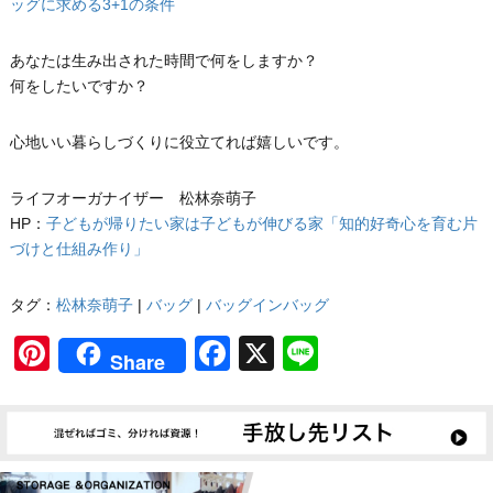
ッグに求める3+1の条件
あなたは生み出された時間で何をしますか？
何をしたいですか？
心地いい暮らしづくりに役立てれば嬉しいです。
ライフオーガナイザー 松林奈萌子
HP：
子どもが帰りたい家は子どもが伸びる家「知的好奇心を育む片
づけと仕組み作り」
タグ：
松林奈萌子
|
バッグ
|
バッグインバッグ
Pinterest
Facebook
X
Line
Share