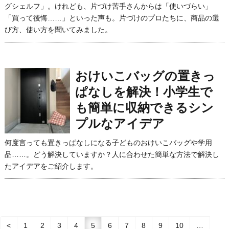
グシェルフ」。けれども、片づけ苦手さんからは「使いづらい」
「買って後悔……」といった声も。片づけのプロたちに、商品の選
び方、使い方を聞いてみました。
おけいこバッグの置きっ
ぱなしを解決！小学生で
も簡単に収納できるシン
プルなアイデア
何度言っても置きっぱなしになる子どものおけいこバッグや学用
品……。どう解決していますか？人に合わせた簡単な方法で解決し
たアイデアをご紹介します。
<
1
2
3
4
5
6
7
8
9
10
…