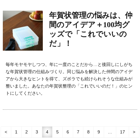
年賀状管理の悩みは、仲
間のアイデア＋100均グ
ッズで「これでいいの
だ」！
毎年モヤモヤしつつ、年に一度のことだから…と後回しにしがち
な年賀状管理の仕組みづくり。同じ悩みを解決した仲間のアイデ
アから大きなヒントを得て、ズボラでも続けられそうな仕組みが
整いました。あなたの年賀状整理の「これでいいのだ！」のヒン
トにしてください。
<
1
2
3
4
5
6
7
8
9
…
17
>