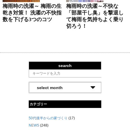
梅雨時の洗濯～ 梅雨の生
梅雨時の洗濯～不快な
乾き対策！ 洗濯の不快指
「部屋干し臭」を撃退し
数を下げる3つのコツ
て梅雨を気持ちよく乗り
切ろう！
search
カテゴリー
50代後半からの家づくり
(17)
NEWS
(248)