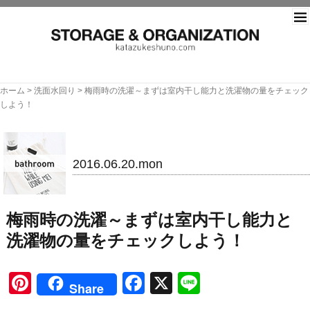
片づ
ホーム
>
洗面水回り
>
梅雨時の洗濯～まずは室内干し能力と洗濯物の量をチェック
しよう！
洗面水回り
2016.06.20.mon
梅雨時の洗濯～まずは室内干し能力と
洗濯物の量をチェックしよう！
Pinterest
Facebook
X
Line
Share