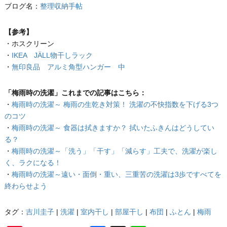
ブログ名：
整理収納手帖
【参考】
・ホスクリーン
・
IKEA JÄLL物干しラック
・
無印良品 アルミ角型ハンガー 中
「梅雨時の洗濯」これまでの記事はこちら：
・
梅雨時の洗濯～ 梅雨の生乾き対策！ 洗濯の不快指数を下げる3つ
のコツ
・
梅雨時の洗濯～ 食器は拭きますか？ 拭いたふきんはどうしてい
る？
・
梅雨時の洗濯～「洗う」「干す」「減らす」工夫で、洗濯が楽し
く、ラクになる！
・
梅雨時の洗濯～遠い・面倒・重い、三重苦の洗濯は3歩ですべてを
終わらせよう
タグ：
吉川圭子
|
洗濯
|
室内干し
|
部屋干し
|
布団
|
ふとん
|
梅雨