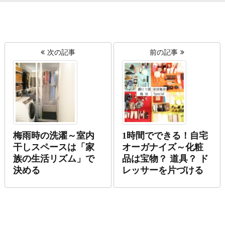
次の記事
前の記事
梅雨時の洗濯～室内
1時間でできる！自宅
干しスペースは「家
オーガナイズ～化粧
族の生活リズム」で
品は宝物？ 道具？ ド
決める
レッサーを片づける