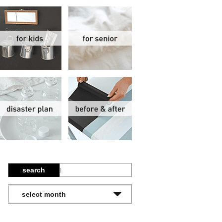
関
子供部屋
シニア
報
防災計画
ビフォーアフター
search