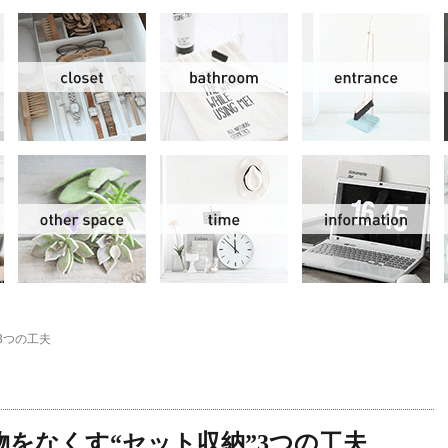
リビング＆ダイニング
クローゼット
洗面水回り
玄
スモールオフィス
その他
時間
情
3つの工夫
物をなくす“セット収納”3つの工夫