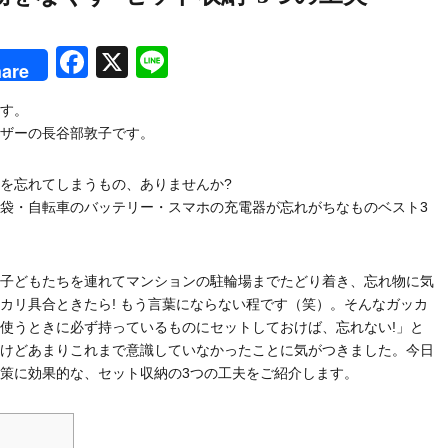
rest
Facebook
X
Line
are
す。
ザーの長谷部敦子です。
を忘れてしまうもの、ありませんか?
袋・自転車のバッテリー・スマホの充電器が忘れがちなものベスト3
子どもたちを連れてマンションの駐輪場までたどり着き、忘れ物に気
カリ具合ときたら! もう言葉にならない程です（笑）。そんなガッカ
使うときに必ず持っているものにセットしておけば、忘れない!」と
けどあまりこれまで意識していなかったことに気がつきました。今日
策に効果的な、セット収納の3つの工夫をご紹介します。