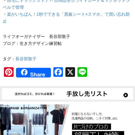
・
自宅にドラッグストア?! 日用品をホワイトボード＆マグネットラ
ベルで管理
・
楽がいちばん！1秒でできる「黒板シート×スマホ」で買い忘れ防
止
ライフオーガナイザー 長谷部敦子
ブログ：生き方デザイン練習帖
タグ：
長谷部敦子
Pinterest
Facebook
X
Line
Share