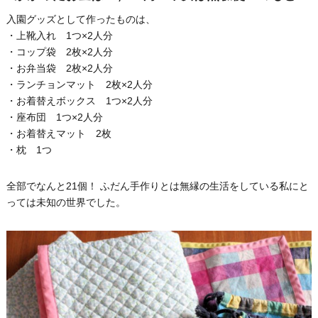
入園グッズとして作ったものは、
・上靴入れ 1つ×2人分
・コップ袋 2枚×2人分
・お弁当袋 2枚×2人分
・ランチョンマット 2枚×2人分
・お着替えボックス 1つ×2人分
・座布団 1つ×2人分
・お着替えマット 2枚
・枕 1つ
全部でなんと21個！ ふだん手作りとは無縁の生活をしている私にと
っては未知の世界でした。