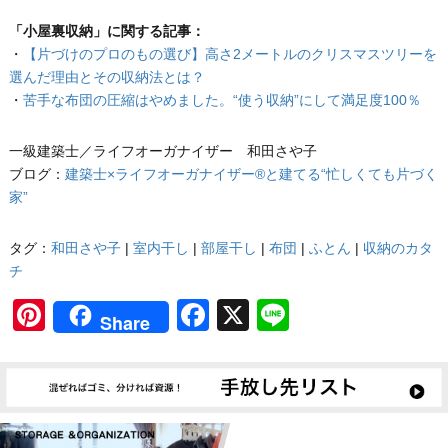
「小屋裏収納」に関する記事：
・
【片づけのプロのもの選び】高さ2メートルのクリスマスツリーを
選んだ理由とその収納法とは？
・
苦手な布団の圧縮はやめました。“使う収納”にして満足度100％
一級建築士／ライフオーガナイザー 和田さや子
ブログ：
建築士×ライフオーガナイザー®と建てる“忙しくても片づく
家”
タグ：
和田さや子
|
室内干し
|
部屋干し
|
布団
|
ふとん
|
収納のカタ
チ
Pinterest
Facebook
X
Line
Share