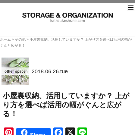
片づ
ホーム
>
その他
>
小屋裏収納、活用していますか？ 上がり方を選べば活用の幅が
ぐんと広がる！
その他
2018.06.26.tue
小屋裏収納、活用していますか？ 上が
り方を選べば活用の幅がぐんと広が
る！
Pinterest
Facebook
X
Line
Share