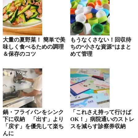
大量の夏野菜！ 簡単で美
もうなくさない！回収待
味しく食べるための調理
ちの“小さな資源”はまと
＆保存のコツ
めて管理
鍋・フライパンをシンク
「これさえ持って行けば
下に収納 「出す」より
OK！」病院通いのストレ
「戻す」を優先して楽ち
スを減らす診察券収納
んに