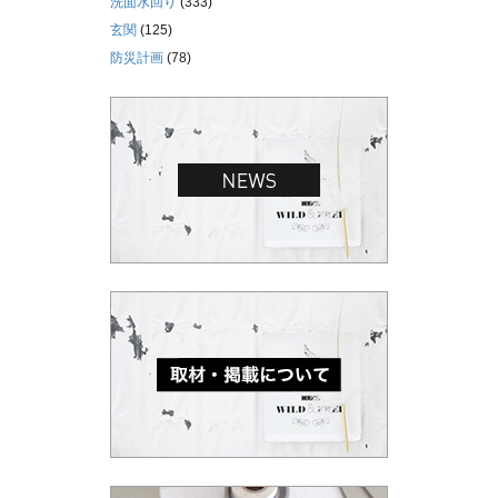
洗面水回り
(333)
玄関
(125)
防災計画
(78)