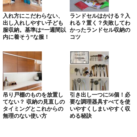
入れ方にこだわらない、
ランドセルはかける？入
出し入れしやすい子ども
れる？置く？失敗してわ
服収納。基準は“一週間以
かったランドセル収納の
内に着そう”な服！
コツ
吊り戸棚のものを放置し
引き出し一つに56個！必
てない？ 収納の見直しの
要な調理器具すべてを使
タイミングとこれからの
いやすくしまいやすく収
無理のない使い方
める秘訣