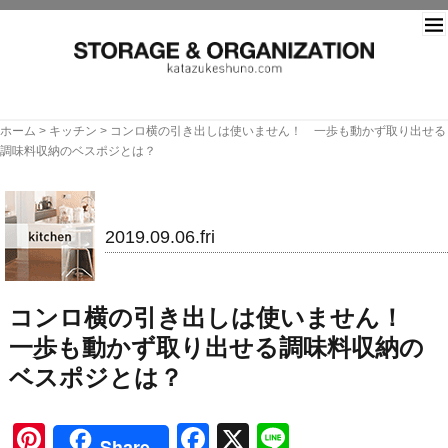
片づ
ホーム
>
キッチン
>
コンロ横の引き出しは使いません！ 一歩も動かず取り出せる
調味料収納のベスポジとは？
キッチン
2019.09.06.fri
コンロ横の引き出しは使いません！
一歩も動かず取り出せる調味料収納の
ベスポジとは？
Pinterest
Facebook
X
Line
Share