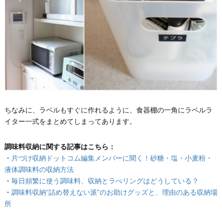
ちなみに、ラベルもすぐに作れるように、食器棚の一角にラベルラ
イター一式をまとめてしまってあります。
調味料収納に関する記事はこちら：
・
片づけ収納ドットコム編集メンバーに聞く！砂糖・塩・小麦粉・
液体調味料の収納方法
・
毎日頻繁に使う調味料、収納とラべリングはどうしている？
・
調味料収納“詰め替えない派”のお助けグッズと、理由のある収納場
所