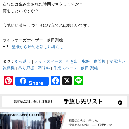
あなたは生み出された時間で何をしますか？
何をしたいですか？
心地いい暮らしづくりに役立てれば嬉しいです。
ライフオーガナイザー 前田梨絵
HP :
壁紙から始める新しい暮らし
タグ：
引っ越し
|
デッドスペース
|
引き出し収納
|
食器棚
|
食器洗い
乾燥機
|
吊り戸棚
|
調味料
|
作業スペース
|
前田 梨絵
Pinterest
Facebook
X
Line
Share