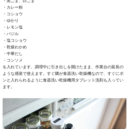
・黒ごま、白ごま
・カレー粉
・コショウ
・ゆかり
・レモン塩
・バジル
・塩コショウ
・乾燥わかめ
・中華だし
・コンソメ
を入れています。調理中に引き出しを開けたまま、作業台の延長の
ような感覚で使えます。すぐ隣が食器洗い乾燥機なので、すぐにポ
ンと入れられるように食器洗い乾燥機用タブレット洗剤も入ってい
ます。