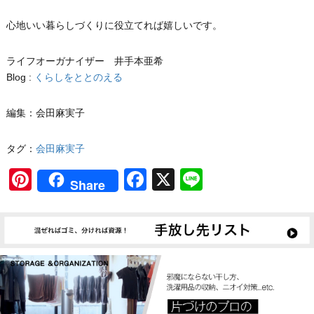
心地いい暮らしづくりに役立てれば嬉しいです。
ライフオーガナイザー 井手本亜希
Blog :
くらしをととのえる
編集：会田麻実子
タグ：
会田麻実子
Pinterest
Facebook
X
Line
Share