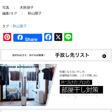
写真 ： 木附朋子
編集/タグ ： 秋山曜子
タグ：
秋山陽子
Pinterest
Facebook
X
Line
Share