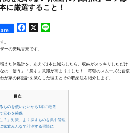
1本に厳選すること！
rest
Facebook
X
Line
are
す。
ザーの安尾香奈です。
増えた体温計を、あえて1本に減らしたら、収納がスッキリしただけ
なの「使う」「戻す」意識が高まりました！ 毎朝のスムーズな習慣
わが家の体温計を減らした理由とその収納法を紹介します。
目次
るものを使いたいから1本に厳選
クで安心を確保
どこ？」対策、よく探すものを集中管理
ムに家族みんなで計測する習慣に