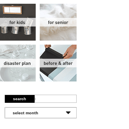
関
子供部屋
シニア
報
防災計画
ビフォーアフター
search