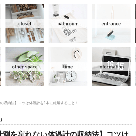
リビング＆ダイニング
クローゼット
洗面水回り
玄
スモールオフィス
その他
時間
情
の収納法】コツは体温計を1本に厳選すること！
u
計測を忘れない体温計の収納法】コツは