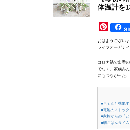
体温計を
Pinte
Sh
おはようございま
ライフオーガナイ
コロナ禍で出番の
でなく、家族みん
にもつながった、
■ちゃんと機能す
■電池のストッ
■家族からの「
■朝ごはんタイ