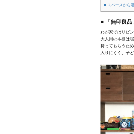
■ スペースから
■ 「無印良
わが家ではリビン
大人用の本棚は寝
持ってもらうため
入りにくく、子ど