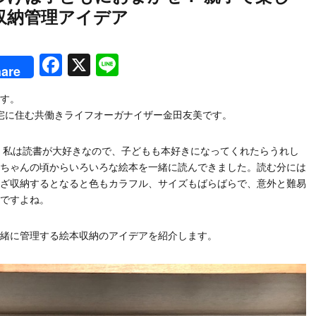
収納管理アイデア
rest
Facebook
X
Line
are
す。
住宅に住む共働きライフオーガナイザー金田友美です。
 私は読書が大好きなので、子どもも本好きになってくれたらうれし
ちゃんの頃からいろいろな絵本を一緒に読んできました。読む分には
ざ収納するとなると色もカラフル、サイズもばらばらで、意外と難易
ですよね。
緒に管理する絵本収納のアイデアを紹介します。