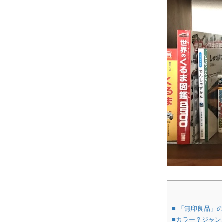
■ 「無印良品」
■カラー？ジャ