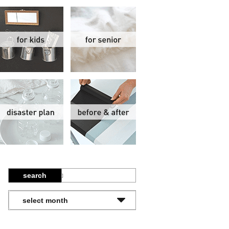
関
子供部屋
シニア
報
防災計画
ビフォーアフター
search