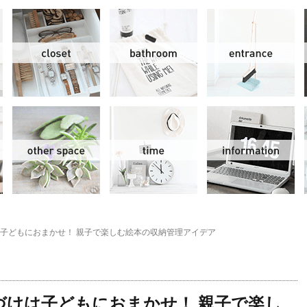
リビング＆ダイニング
クローゼット
洗面水回り
玄
スモールオフィス
その他
時間
情
子どもにおまかせ！ 親子で楽しむ絵本の収納管理アイデア
グ
づけは子どもにおまかせ！ 親子で楽し