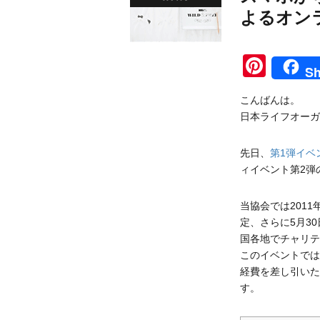
よるオン
Pinte
Sh
こんばんは。
日本ライフオーガ
先日、
第1弾イベ
ィイベント第2弾
当協会では201
定、さらに5月3
国各地でチャリテ
このイベントでは
経費を差し引いた
す。