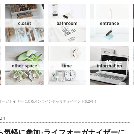
リビング＆ダイニング
クローゼット
洗面水回り
玄
スモールオフィス
その他
時間
情
オーガナイザーによるオンラインチャリティイベント第2弾！
on
ら気軽に参加♪ライフオーガナイザーに