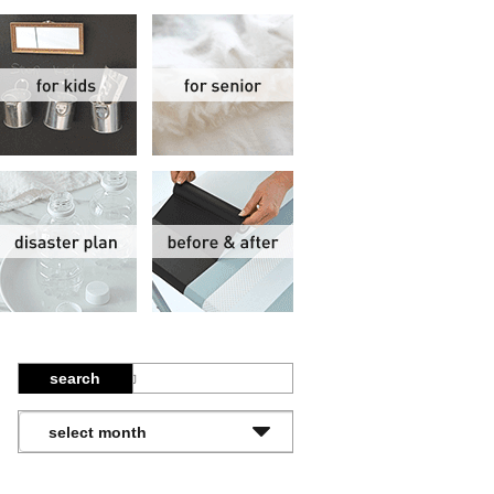
関
子供部屋
シニア
報
防災計画
ビフォーアフター
search