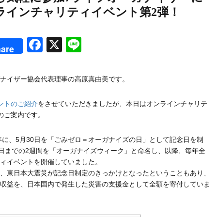
ラインチャリティイベント第2弾！
rest
Facebook
X
Line
are
ナイザー協会代表理事の高原真由美です。
ントのご紹介
をさせていただきましたが、本日はオンラインチャリテ
のご案内です。
1年に、5月30日を「ごみゼロ＝オーガナイズの日」として記念日を制
0日までの2週間を「オーガナイズウィーク」と命名し、以降、毎年全
ィイベントを開催していました。
、東日本大震災が記念日制定のきっかけとなったということもあり、
収益を、日本国内で発生した災害の支援金として全額を寄付していま