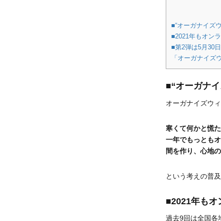
■“オーガナイズ
■2021年もオ
■第2弾は5月3
「オーガナイズ
■“オーガナ
オーガナイズウィ
寒くて何かと慌た
一年でもっともオ
間を作り、心地の
という考えの普及
■2021年
過去9回は全国各