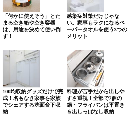
「何かに使えそう」とた
感染症対策だけじゃな
まる空き箱や空き容器
い。家事もラクになるペ
は、用途を決めて使い倒
ーパータオルを使う3つの
す！
メリット
100均収納グッズだけで完
料理が苦手だから出しや
成！名もなき家事を家族
すさ重視！全部で7個の
でシェアする洗面台下収
鍋・フライパンは平置き
納
＆出しっぱなし収納