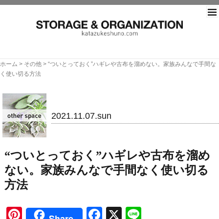
片づ
ホーム
>
その他
>
“ついとっておく”ハギレや古布を溜めない。家族みんなで手間な
く使い切る方法
その他
2021.11.07.sun
“ついとっておく”ハギレや古布を溜め
ない。家族みんなで手間なく使い切る
方法
Pinterest
Facebook
X
Line
Share