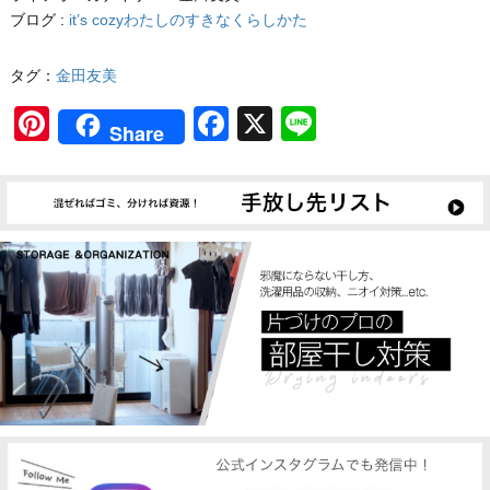
ブログ :
it’s cozyわたしのすきなくらしかた
タグ：
金田友美
Pinterest
Facebook
X
Line
Share