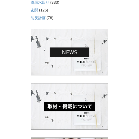
洗面水回り
(333)
玄関
(125)
防災計画
(78)