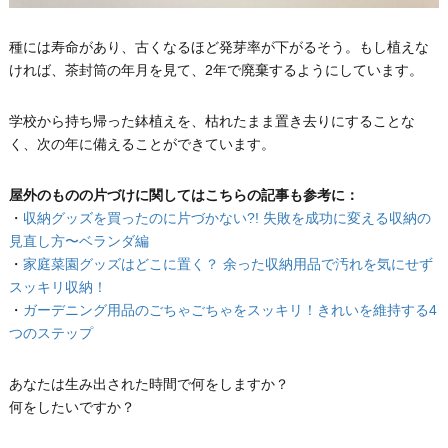
種には寿命があり、古くなるほど発芽率が下がるそう。もし植えな
ければ、茶封筒の年月を見て、2年で廃棄するようにしています。
学校から持ち帰った鉢植えを、枯れたまま置き去りにすることな
く、次の年に備えることができています。
屋外のものの片づけに関してはこちらの記事も参考に：
・
収納グッズを買ったのに片づかない?! 失敗を成功に変える収納の
見直し方〜ベランダ編
・
家庭菜園グッズはどこに置く？ 余った収納用品で汚れを気にせず
スッキリ収納！
・
ガーデニング用品のごちゃごちゃをスッキリ！きれいを維持する4
つのステップ
あなたは生み出された時間で何をしますか？
何をしたいですか？