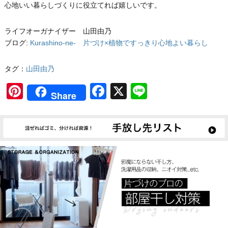
心地いい暮らしづくりに役立てれば嬉しいです。
ライフオーガナイザー 山田由乃
ブログ:
Kurashino-ne- 片づけ×植物ですっきり心地よい暮らし
タグ：
山田由乃
Pinterest
Facebook
X
Line
Share