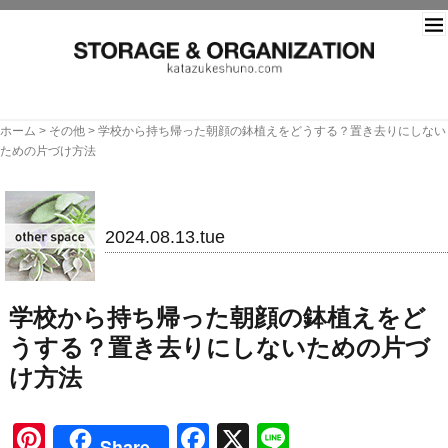
片づ
ホーム
>
その他
>
学校から持ち帰った朝顔の鉢植えをどうする？置き去りにしない
ための片づけ方法
その他
2024.08.13.tue
学校から持ち帰った朝顔の鉢植えをど
うする？置き去りにしないための片づ
け方法
Pinterest
Facebook
X
Line
Share