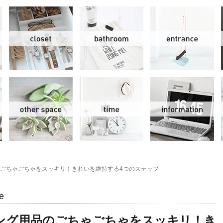
リビング＆ダイニング
クローゼット
洗面水回り
玄
スモールオフィス
その他
時間
情
ごちゃごちゃをスッキリ！きれいを維持する4つのステップ
e
ング用品のごちゃごちゃをスッキリ！き