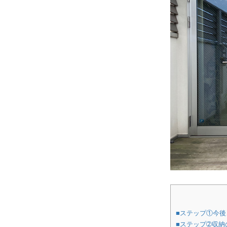
■ステップ①今
■ステップ➁収