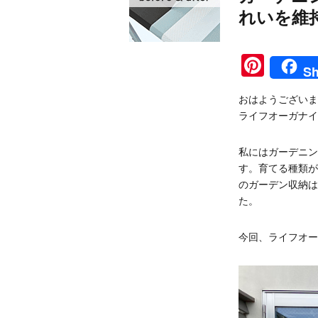
れいを維
Pinte
Sh
おはようございま
ライフオーガナイ
私にはガーデニン
す。育てる種類が
のガーデン収納は
た。
今回、ライフオー