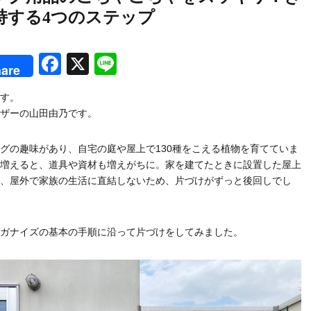
持する4つのステップ
rest
Facebook
X
Line
are
す。
ザーの山田由乃です。
グの趣味があり、自宅の庭や屋上で130種をこえる植物を育てていま
増えると、道具や資材も増えがちに。家を建てたときに設置した屋上
、屋外で家族の生活に直結しないため、片づけがずっと後回しでし
ガナイズの基本の手順に沿って片づけをしてみました。