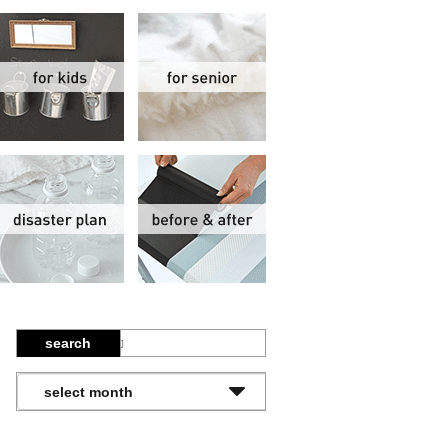
関
子供部屋
シニア
報
防災計画
ビフォーアフター
search