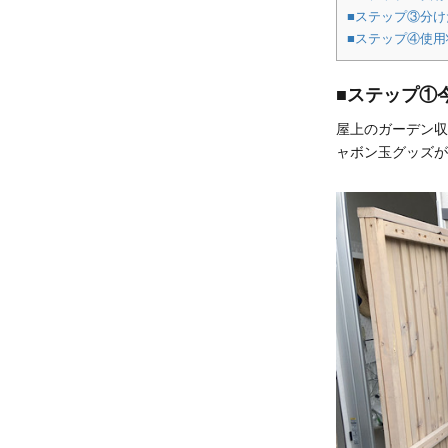
■ステップ③分
■ステップ④使
■ステップ①
屋上のガーデン収
ャボン玉グッズが