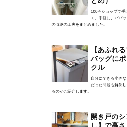
とめ）
100円ショップで
く、手軽に、パパッ
の収納の工夫をまとめました。
【あふれる
バッグにポ
クル
自分にできる小さな
だった問題も解決し
るのかご紹介します。
開き戸のシ
し】で高さ