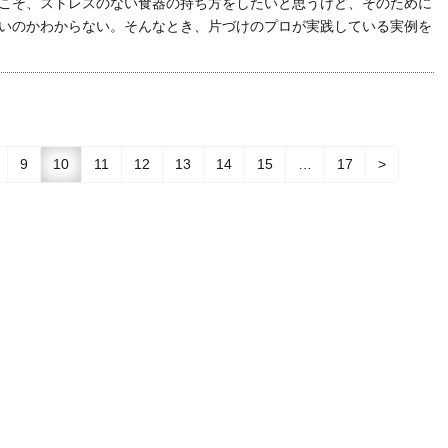
こそ、ストレスのない食器の持ち方をしたいと思うけど、そのために
いのかわからない。そんなとき、片づけのプロが実践している実例を
9
10
11
12
13
14
15
…
17
>