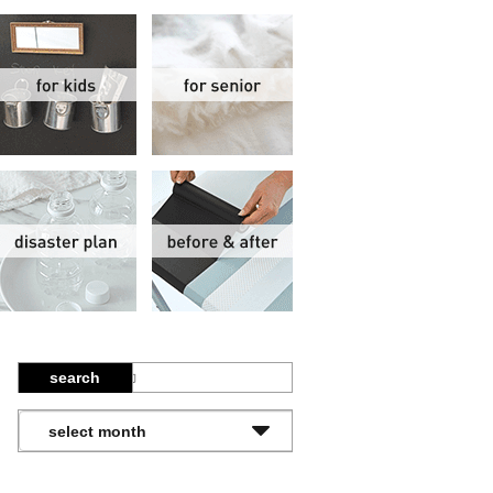
関
子供部屋
シニア
報
防災計画
ビフォーアフター
search