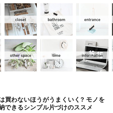
リビング＆ダイニング
クローゼット
洗面水回り
玄
スモールオフィス
その他
時間
情
は買わないほうがうまくいく? モノを
納できるシンプル片づけのススメ