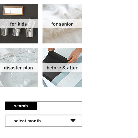
関
子供部屋
シニア
報
防災計画
ビフォーアフター
search