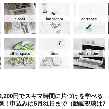
リビング＆ダイニング
クローゼット
洗面水回り
玄
スモールオフィス
その他
時間
情
2,200円でスキマ時間に片づけを学べる
題！申込みは5月31日まで（動画視聴は7