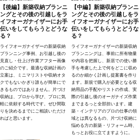
【後編】新築収納プランニ
【中編】新築収納プランニ
ングとその後の引越しをラ
ングとその後の引越しをラ
イフオーガナイザーにお手
イフオーガナイザーにお手
伝いをしてもらうとどうな
伝いをしてもらうとどうな
る？
る？
ライフオーガナイザーの新築収納
ライフオーガナイザーの新築収納
プランニング事例、お引越し後の
プランニングは、事前に所有物量
見直し・仕上げ作業アフター画像
や内容を把握し、新居での使い勝
のご紹介です。最適な収納計画の
手を考慮した上で何をどこに収め
立案は、ミニマリストや収納オタ
るのか細かく計画し提案書を作り
クでもないかぎり誰もが簡単にで
ます。新規で購入が必要となる収
きるものではありません。片づけ
納用品の手配やリストの作成、実
収納は、プロから学び、プロに気
際の引越し後のオーガナイズ作業
軽に依頼する時代です。ぜひ間取
までまるっと全部担います。建
りを決めるまでにご相談いただけ
築・インテリアのプロの仕事の領
ればと思います。
域とは異なるもの、片づけ収納に
悩める方の新築・リフォーム時、
もっとお役に立てますように。